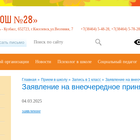
СОШ №28»
- Кузбасс, 652723, г.Киселевск,ул.Весенняя, 7
+7(38464) 5-48-28, +7(38464) 5-78-28
сать письмо
ой организации
Новости
Психолог в школе
Социальный педагог
Главная
»
Прием в школу
»
Запись в 1 класс
»
Заявление на внео
Заявление на внеочередное прин
04.03.2025
заявление