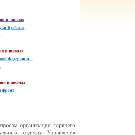
ния в школах
уки Кузбасса
7
ния в школах
йской Федерации
5
ния в школах
й фронт
просам организации горячего
иальных отделах Управления