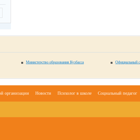
Министерство образования Кузбасса
Официальный с
ой организации
Новости
Психолог в школе
Социальный педагог