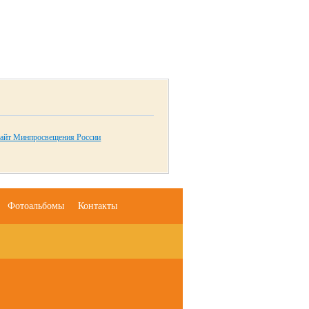
айт Минпросвещения России
Фотоальбомы
Контакты