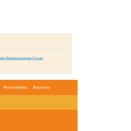
айт Минпросвещения России
Фотоальбомы
Контакты