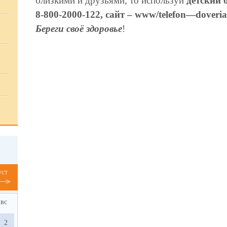
близкими и друзьями, то используй
детский 
8-800-2000-122, сайт – www/telefon—doveria
Береги своё здоровье
!
уст
вс
2