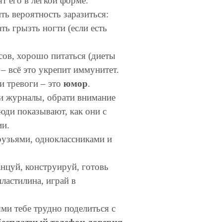
т его в лёгкой форме.
ть вероятность заразиться:
ать грызть ногти (если есть
сов, хорошо питаться (диеты
– всё это укрепит иммунитет.
и тревоги – это
юмор
.
и журналы, обрати внимание
люди показывают, как они с
ии.
рузьями, одноклассниками и
нцуй, конструируй, готовь
ластилина, играй в
ми тебе трудно поделиться с