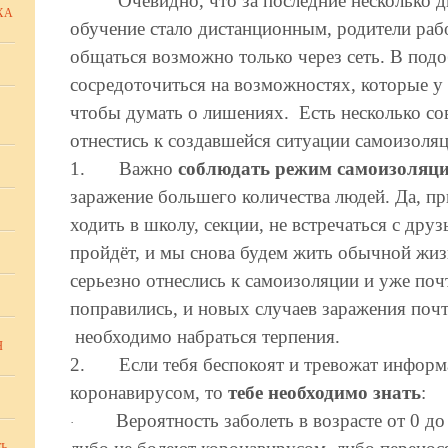
Очевидно, что за последние несколько
ХА
обучение стало дистанционным, родители раб
общаться возможно только через сеть. В под
сосредоточиться на возможностях, которые у 
чтобы думать о лишениях. Есть несколько со
отнестись к создавшейся ситуации самоизоля
1.
Важно
соблюдать режим самоизоляц
заражение большего количества людей. Да, пр
ходить в школу, секции, не встречаться с д
пройдёт, и мы снова будем жить обычной жиз
серьезно отнеслись к самоизоляции и уже поч
поправились, и новых случаев заражения почт
необходимо набраться терпения.
Я
2.
Если тебя беспокоят и тревожат информ
коронавирусом, то
тебе необходимо знать
:
Вероятность заболеть в возрасте от 0 до
·