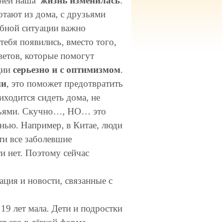
 дней наша
жизнь изменилась
:
отают из дома, с друзьями
обной ситуации важно
тебя появились, вместо того,
ветов, которые помогут
ции
серьезно и с оптимизмом
.
ии
, это поможет предотвратить
иходится сидеть дома, не
рузьями. Скучно…, НО… это
нью. Например, в Китае, люди
ти все заболевшие
и нет. Поэтому сейчас
ация и новости, связанные с
 19 лет мала. Дети и подростки