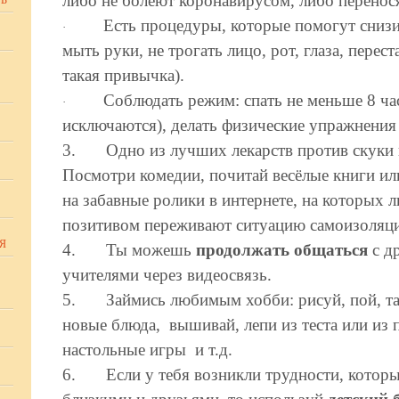
либо не болеют коронавирусом, либо перенося
Ь
Есть процедуры, которые помогут снизи
·
мыть руки, не трогать лицо, рот, глаза, перест
такая привычка).
Соблюдать режим: спать не меньше 8 ча
·
исключаются), делать физические упражнения 
3.
Одно из лучших лекарств против скуки 
Посмотри комедии, почитай весёлые книги ил
на забавные ролики в интернете, на которых 
позитивом переживают ситуацию самоизоляц
Я
4.
Ты можешь
продолжать общаться
с д
учителями через видеосвязь.
5.
Займись любимым хобби: рисуй, пой, та
новые блюда, вышивай, лепи из теста или из п
настольные игры и т.д.
6.
Если у тебя возникли трудности, которы